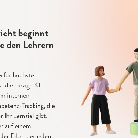
richt beginnt
e den Lehrern
n
 für höchste
t die einzige KI-
em internen
petenz-Tracking, die
 Ihr Lernziel gibt.
er auf einem
 der Pilot, der jeden