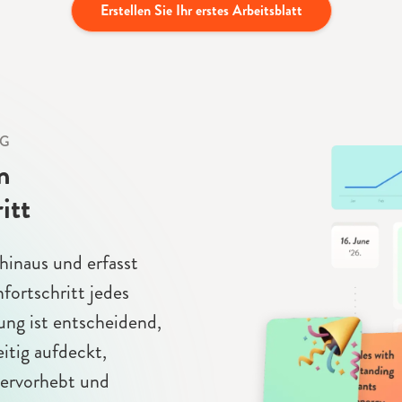
Erstellen Sie Ihr erstes Arbeitsblatt
NG
n
itt
inaus und erfasst
fortschritt jedes
ng ist entscheidend,
eitig aufdeckt,
hervorhebt und